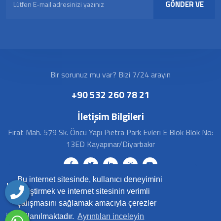
GÖNDER VE
KAYDOL
Bir sorunuz mu var? Bizi 7/24 arayın
+90 532 260 78 21
İletişim Bilgileri
Fırat Mah. 579 Sk. Öncü Yapı Pietra Park Evleri E Blok Blok No:
13ED Kayapınar/Diyarbakır
Bu internet sitesinde, kullanıcı deneyimini
Hızlı Menü
geliştirmek ve internet sitesinin verimli
çalışmasını sağlamak amacıyla çerezler
İp, Ptz, Box, Mobese Kameralar
Turnike Sistemleri
kullanılmaktadır.
Ayrıntıları inceleyin