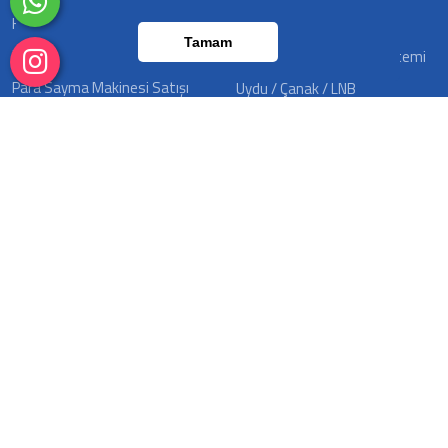
Hırsız Alarm Sistemleri
Barkod Sistemleri
Tamam
Yazar Kasa Satışı
Bariyer/Plaka Tanıma Sistemi
Para Sayma Makinesi Satışı
Uydu / Çanak / LNB
Adresli Yangın Algılama
Ürünlerimiz
Konvansiyonel Yangın Algılama
Projelerimiz
Hoparlörler Ve Amfiler
Müşteri Görüşleri
Bizimle Çalışmak İstermisiniz ? İşimize geniş bir bakış
açısıyla yaklaşıp hayal ederiz, farklı çözüm yolları ve yeni
fikirlerle yaklaşımda bulunuruz. Sizler için de ne
yapabileceğimizi bilmek isteriz, bizimle iletişime geçip
tanışmaya ne dersiniz?
Çalışma Saatleri
Pazartesi - Cumartesi 09:00 - 18:00 Pazar: Kapalı