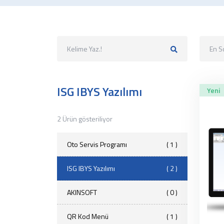
En S
ISG IBYS Yazılımı
Yeni
2 Ürün gösteriliyor
Oto Servis Programı
( 1 )
ISG IBYS Yazılımı
( 2 )
AKINSOFT
( 0 )
QR Kod Menü
( 1 )