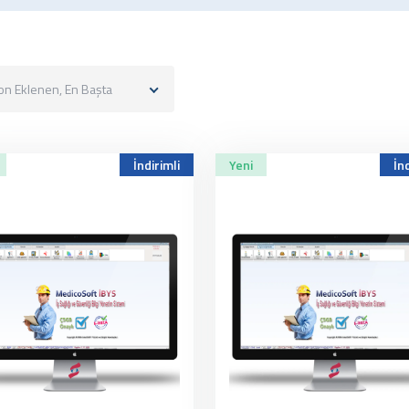
on Eklenen, En Başta
İndirimli
Yeni
İnd