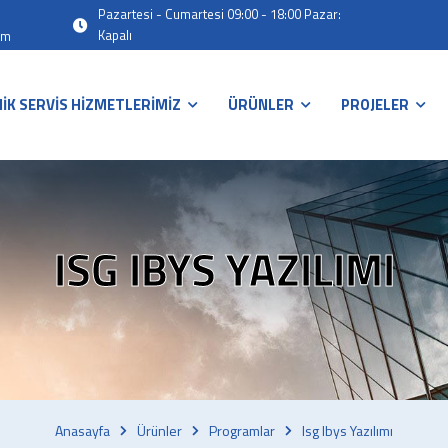
Pazartesi - Cumartesi 09:00 - 18:00 Pazar:
Kapalı
om
İK SERVİS HİZMETLERİMİZ
ÜRÜNLER
PROJELER
ISG IBYS YAZILIMI
Anasayfa
Ürünler
Programlar
Isg Ibys Yazılımı