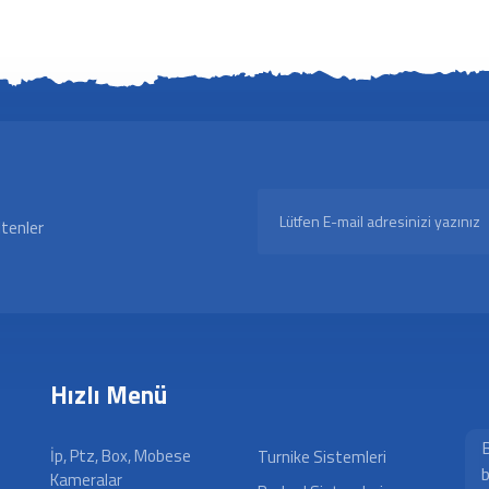
ltenler
Hızlı Menü
B
İp, Ptz, Box, Mobese
Turnike Sistemleri
b
Kameralar