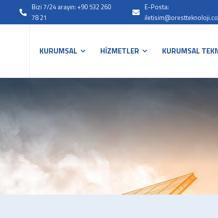
Bizi 7/24 arayın: +90 532 260
E-Posta:
78 21
iletisim@orestteknoloji.c
KURUMSAL
HİZMETLER
KURUMSAL TEKN