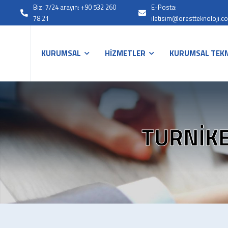
Bizi 7/24 arayın: +90 532 260
E-Posta:
78 21
iletisim@orestteknoloji.c
KURUMSAL
HİZMETLER
KURUMSAL TEKN
TURNIKE