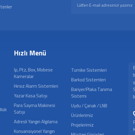
ltenler
Hızlı Menü
B
İp, Ptz, Box, Mobese
Turnike Sistemleri
b
Kameralar
Barkod Sistemleri
y
Hırsız Alarm Sistemleri
S
Bariyer/Plaka Tanıma
Yazar Kasa Satışı
Sistemi
b
Para Sayma Makinesi
Uydu / Çanak / LNB
Blok
Satışı
Ürünlerimiz
Adresli Yangın Algılama
P
Projelerimiz
K
Konvansiyonel Yangın
Müşteri Görüşleri