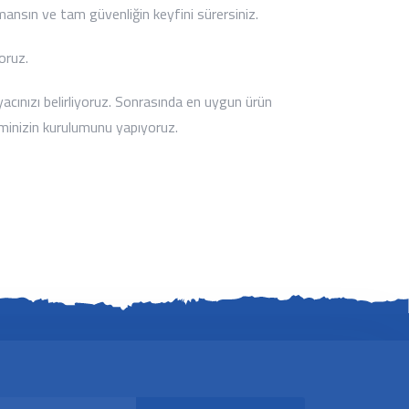
rmansın ve tam güvenliğin keyfini sürersiniz.
yoruz.
yacınızı belirliyoruz. Sonrasında en uygun ürün
teminizin kurulumunu yapıyoruz.