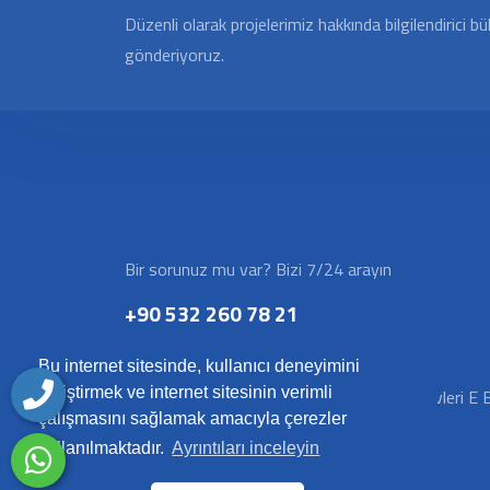
Düzenli olarak projelerimiz hakkında bilgilendirici bü
gönderiyoruz.
Bir sorunuz mu var? Bizi 7/24 arayın
+90 532 260 78 21
İletişim Bilgileri
Bu internet sitesinde, kullanıcı deneyimini
geliştirmek ve internet sitesinin verimli
Fırat Mah. 579 Sk. Öncü Yapı Pietra Park Evleri E 
çalışmasını sağlamak amacıyla çerezler
Blok No: 13ED Kayapınar/Diyarbakır
kullanılmaktadır.
Ayrıntıları inceleyin