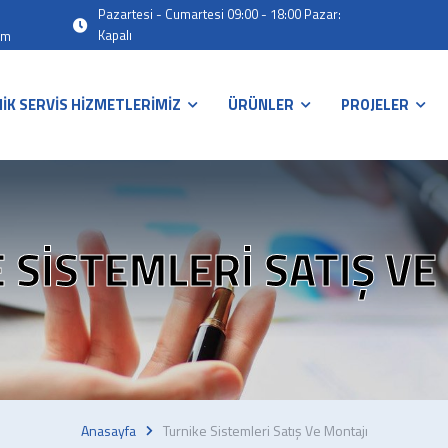
Pazartesi - Cumartesi 09:00 - 18:00 Pazar:
Kapalı
om
İK SERVİS HİZMETLERİMİZ
ÜRÜNLER
PROJELER
 SISTEMLERI SATIŞ VE
Anasayfa
Turnike Sistemleri Satış Ve Montajı