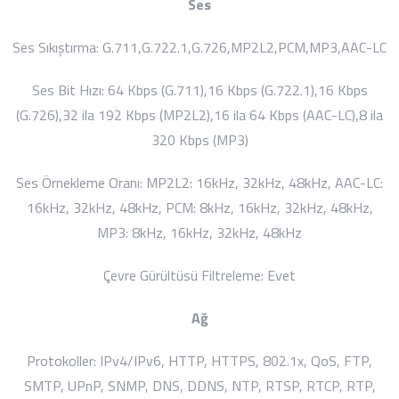
Ses
Ses Sıkıştırma:
G.711,G.722.1,G.726,MP2L2,PCM,MP3,AAC-LC
Ses Bit Hızı:
64 Kbps (G.711),16 Kbps (G.722.1),16 Kbps
(G.726),32 ila 192 Kbps (MP2L2),16 ila 64 Kbps (AAC-LC),8 ila
320 Kbps (MP3)
Ses Örnekleme Oranı:
MP2L2: 16kHz, 32kHz, 48kHz, AAC-LC:
16kHz, 32kHz, 48kHz, PCM: 8kHz, 16kHz, 32kHz, 48kHz,
MP3: 8kHz, 16kHz, 32kHz, 48kHz
Çevre Gürültüsü Filtreleme:
Evet
Ağ
Protokoller:
IPv4/IPv6, HTTP, HTTPS, 802.1x, QoS, FTP,
SMTP, UPnP, SNMP, DNS, DDNS, NTP, RTSP, RTCP, RTP,