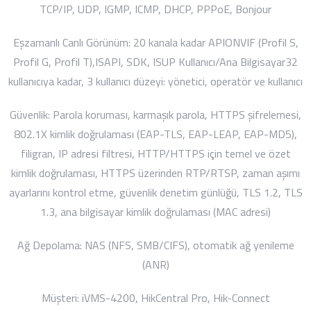
TCP/IP, UDP, IGMP, ICMP, DHCP, PPPoE, Bonjour
Eşzamanlı Canlı Görünüm:
20 kanala kadar
API
ONVIF (Profil S,
Profil G, Profil T),ISAPI, SDK, ISUP
Kullanıcı/Ana Bilgisayar
32
kullanıcıya kadar, 3 kullanıcı düzeyi: yönetici, operatör ve kullanıcı
Güvenlik:
Parola koruması, karmaşık parola, HTTPS şifrelemesi,
802.1X kimlik doğrulaması (EAP-TLS, EAP-LEAP, EAP-MD5),
filigran, IP adresi filtresi, HTTP/HTTPS için temel ve özet
kimlik doğrulaması, HTTPS üzerinden RTP/RTSP, zaman aşımı
ayarlarını kontrol etme, güvenlik denetim günlüğü, TLS 1.2, TLS
1.3, ana bilgisayar kimlik doğrulaması (MAC adresi)
Ağ Depolama:
NAS (NFS, SMB/CIFS), otomatik ağ yenileme
(ANR)
Müşteri:
iVMS-4200, HikCentral Pro, Hik-Connect