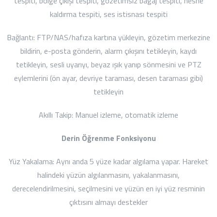
tespiti, bölge çıkışı tespiti, gözetimsiz bagaj tespiti, nesne
kaldırma tespiti, ses istisnası tespiti
Bağlantı:
FTP/NAS/hafıza kartına yükleyin, gözetim merkezine
bildirin, e-posta gönderin, alarm çıkışını tetikleyin, kaydı
tetikleyin, sesli uyarıyı, beyaz ışık yanıp sönmesini ve PTZ
eylemlerini (ön ayar, devriye taraması, desen taraması gibi)
tetikleyin
Akıllı Takip:
Manuel izleme, otomatik izleme
Derin Öğrenme Fonksiyonu
Yüz Yakalama:
Aynı anda 5 yüze kadar algılama yapar.
Hareket
halindeki yüzün algılanmasını, yakalanmasını,
derecelendirilmesini, seçilmesini ve yüzün en iyi yüz resminin
çıktısını almayı destekler