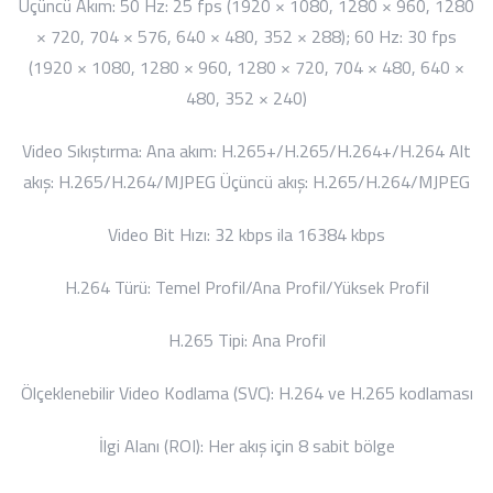
Üçüncü Akım:
50 Hz: 25 fps (1920 × 1080, 1280 × 960, 1280
× 720, 704 × 576, 640 × 480, 352 × 288);
60 Hz: 30 fps
(1920 × 1080, 1280 × 960, 1280 × 720, 704 × 480, 640 ×
480, 352 × 240)
Video Sıkıştırma:
Ana akım: H.265+/H.265/H.264+/H.264
Alt
akış: H.265/H.264/MJPEG
Üçüncü akış: H.265/H.264/MJPEG
Video Bit Hızı:
32 kbps ila 16384 kbps
H.264 Türü:
Temel Profil/Ana Profil/Yüksek Profil
H.265 Tipi:
Ana Profil
Ölçeklenebilir Video Kodlama (SVC):
H.264 ve H.265 kodlaması
İlgi Alanı (ROI):
Her akış için 8 sabit bölge