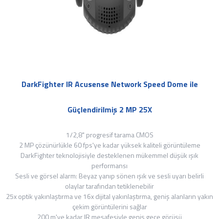
DarkFighter IR Acusense Network Speed ​​Dome ile
Güçlendirilmiş 2 MP 25X
1/2,8" progresif tarama CMOS
2 MP çözünürlükle 60 fps'ye kadar yüksek kaliteli görüntüleme
DarkFighter teknolojisiyle desteklenen mükemmel düşük ışık
performansı
Sesli ve görsel alarm: Beyaz yanıp sönen ışık ve sesli uyarı belirli
olaylar tarafından tetiklenebilir
25x optik yakınlaştırma ve 16x dijital yakınlaştırma, geniş alanların yakın
çekim görüntülerini sağlar
200 m'ye kadar IR mesafesiyle geniş gece görüşü