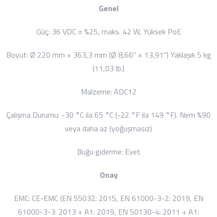
Genel
Güç:
36 VDC ± %25, maks. 42 W,
Yüksek PoE
Boyut:
Ø 220 mm × 363,3 mm (Ø 8,66" × 13,91")
Yaklaşık 5 kg
(11,03 lb.)
Malzeme:
ADC12
Çalışma Durumu:
-30 °C ila 65 °C (-22 °F ila 149 °F). Nem %90
veya daha az (yoğuşmasız)
Buğu giderme:
Evet
Onay
EMC:
CE-EMC (EN 55032: 2015, EN 61000-3-2: 2019, EN
61000-3-3: 2013 + A1: 2019, EN 50130-4: 2011 + A1: